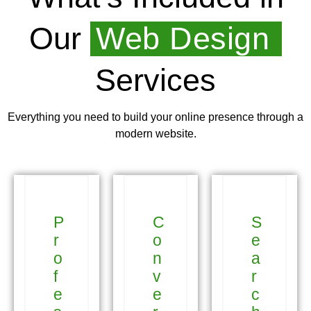
Our
Web Design
Services
Everything you need to build your online presence through a
modern website.
P
C
S
r
o
e
o
n
a
f
v
r
e
e
c